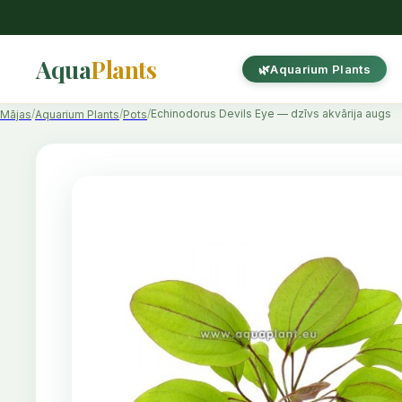
Aqua
Plants
Aquarium Plants
Echinodorus Devils Eye — dzīvs akvārija augs
Mājas
Aquarium Plants
Pots