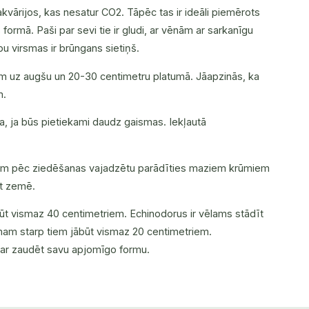
t akvārijos, kas nesatur CO2. Tāpēc tas ir ideāli piemērots
formā. Paši par sevi tie ir gludi, ar vēnām ar sarkanīgu
pu virsmas ir brūngans sietiņš.
m uz augšu un 20-30 centimetru platumā. Jāapzinās, ka
m.
, ja būs pietiekami daudz gaismas. Iekļautā
uriem pēc ziedēšanas vajadzētu parādīties maziem krūmiem
īt zemē.
t vismaz 40 centimetriem. Echinodorus ir vēlams stādīt
lumam starp tiem jābūt vismaz 20 centimetriem.
s var zaudēt savu apjomīgo formu.