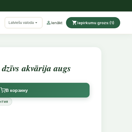

shopping_cart

Ienākt
Iepirkumu grozs:
(1)
Latviešu valoda
dzīvs akvārija augs
В корзину
нтия