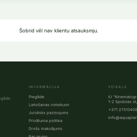
Šobrid vēl nav klientu atsauksmju.
INFORMĀCIJA
VEIKALS
Piegāde
IU "Kinematogr
iegāde
1-2 Spidolas st
Lietošanas noteikumi
+371 2751040
Juridisks paziņojums
info@aquaplan
Privātuma politika
Drošs maksājums
Par mums