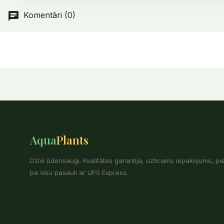
Komentāri (0)
Aqua
Plants
Dzīvi ūdensaugi. Kvalitātes garantija, uzticams iepakojums, p
pa visu pasauli ar UPS Express.