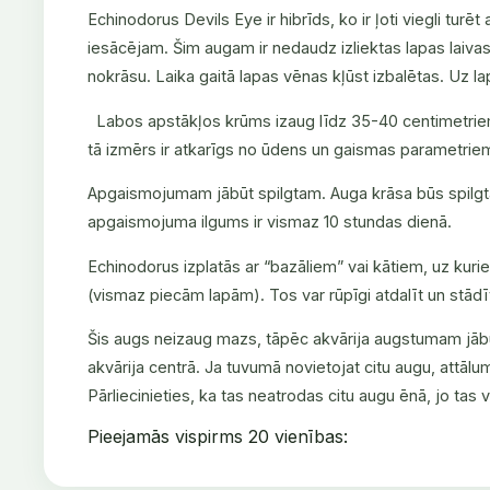
Echinodorus Devils Eye ir hibrīds, ko ir ļoti viegli turē
iesācējam. Šim augam ir nedaudz izliektas lapas laivas 
nokrāsu. Laika gaitā lapas vēnas kļūst izbalētas. Uz la
Labos apstākļos krūms izaug līdz 35-40 centimetrie
tā izmērs ir atkarīgs no ūdens un gaismas parametrie
Apgaismojumam jābūt spilgtam. Auga krāsa būs spilgta
apgaismojuma ilgums ir vismaz 10 stundas dienā.
Echinodorus izplatās ar “bazāliem” vai kātiem, uz k
(vismaz piecām lapām). Tos var rūpīgi atdalīt un stād
Šis augs neizaug mazs, tāpēc akvārija augstumam jābū
akvārija centrā. Ja tuvumā novietojat citu augu, attā
Pārliecinieties, ka tas neatrodas citu augu ēnā, jo ta
Pieejamās vispirms
20 vienības: