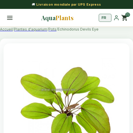
🚚
Livraison mondiale par UPS Express
(1)
Aqua
Plants
shopping_cart
Accueil
Plantes d'aquarium
Pots
Echinodorus Devils Eye