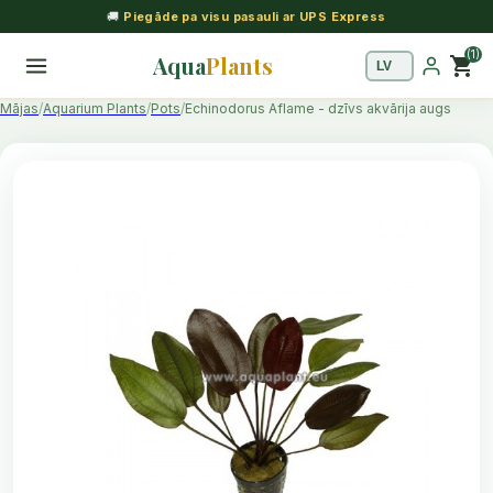
🚚
Piegāde pa visu pasauli ar UPS Express
(1)
Aqua
Plants
shopping_cart
Mājas
Aquarium Plants
Pots
Echinodorus Aflame - dzīvs akvārija augs