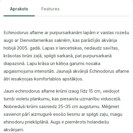
Apraksts
Features
Echinodorus aflame ar purpursarkanām lapām ir vaislas rozešu
augs ar Dienvidamerikas saknēm, kas parādījās akvārija
hobijā 2005. gadā. Lapas ir lancetiskas, nedaudz savītas,
krāsotas brūni zaļā, spilgti sarkanā, pat purpursarkanā
diapazonā. Lapu krāsa un kātiņa garums nosaka
apgaismojuma intensitāti. Jaunajā akvārijā Echinodorus aflame
ātri iesakņojas komfortablos apstākļos.
Jauni echinodorus aflame krūmi izaug līdz 15 cm, veidojot
tumši violetu plankumu, kas piesaista uzmanību vidusceļā.
Nobrieduši krūmi sasniedz 25-35 cm augstumu. Mēģiniet
savienot pārī aizmugurē esošo liesmu ar spilgti zaļu, maigu
ehinodoru priekšplānā. Augs ir piemērots holandiešu
akvārijam.