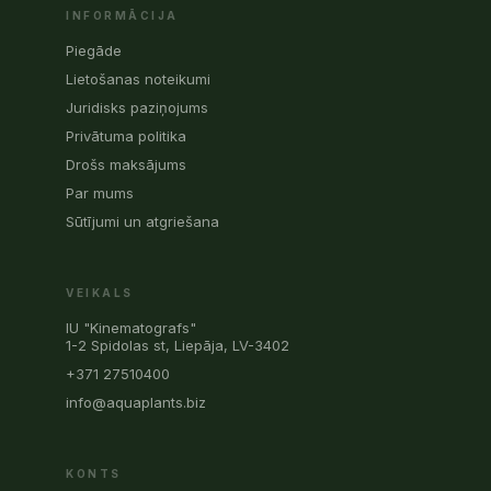
INFORMĀCIJA
Piegāde
Lietošanas noteikumi
Juridisks paziņojums
Privātuma politika
Drošs maksājums
Par mums
Sūtījumi un atgriešana
VEIKALS
IU "Kinematografs"
1-2 Spidolas st, Liepāja, LV-3402
+371 27510400
info@aquaplants.biz
KONTS