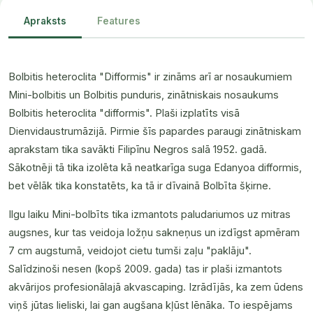
Apraksts
Features
Bolbitis heteroclita "Difformis" ir zināms arī ar nosaukumiem
Mini-bolbitis un Bolbitis punduris, zinātniskais nosaukums
Bolbitis heteroclita "difformis". Plaši izplatīts visā
Dienvidaustrumāzijā. Pirmie šīs papardes paraugi zinātniskam
aprakstam tika savākti Filipīnu Negros salā 1952. gadā.
Sākotnēji tā tika izolēta kā neatkarīga suga Edanyoa difformis,
bet vēlāk tika konstatēts, ka tā ir dīvainā Bolbīta šķirne.
Ilgu laiku Mini-bolbīts tika izmantots paludariumos uz mitras
augsnes, kur tas veidoja ložņu sakneņus un izdīgst apmēram
7 cm augstumā, veidojot cietu tumši zaļu "paklāju".
Salīdzinoši nesen (kopš 2009. gada) tas ir plaši izmantots
akvārijos profesionālajā akvascaping. Izrādījās, ka zem ūdens
viņš jūtas lieliski, lai gan augšana kļūst lēnāka. To iespējams