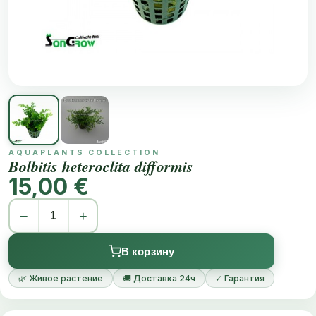
AQUAPLANTS COLLECTION
Bolbitis heteroclita difformis
15,00 €
−
+
В корзину
🌿 Живое растение
🚚 Доставка 24ч
✓ Гарантия