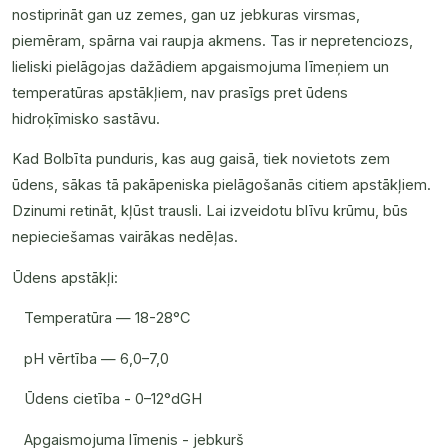
nostiprināt gan uz zemes, gan uz jebkuras virsmas,
piemēram, spārna vai raupja akmens. Tas ir nepretenciozs,
lieliski pielāgojas dažādiem apgaismojuma līmeņiem un
temperatūras apstākļiem, nav prasīgs pret ūdens
hidroķīmisko sastāvu.
Kad Bolbīta punduris, kas aug gaisā, tiek novietots zem
ūdens, sākas tā pakāpeniska pielāgošanās citiem apstākļiem.
Dzinumi retināt, kļūst trausli. Lai izveidotu blīvu krūmu, būs
nepieciešamas vairākas nedēļas.
Ūdens apstākļi:
Temperatūra — 18-28°С
pH vērtība — 6,0–7,0
Ūdens cietība - 0–12°dGH
Apgaismojuma līmenis - jebkurš