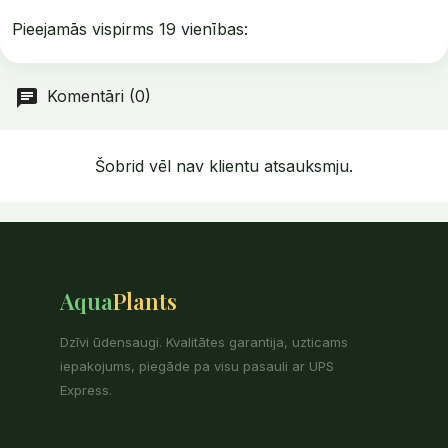
Pieejamās vispirms
19 vienības:
Komentāri (0)
Šobrid vēl nav klientu atsauksmju.
Aqua
Plants
Dzīvi ūdensaugi. Kvalitātes garantija, uzticams
iepakojums, piegāde pa visu pasauli ar UPS
Express.