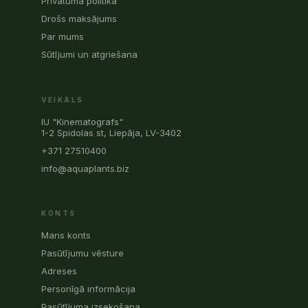
Privātuma politika
Drošs maksājums
Par mums
Sūtījumi un atgriešana
VEIKALS
IU "Kinematografs"
1-2 Spidolas st, Liepāja, LV-3402
+371 27510400
info@aquaplants.biz
KONTS
Mans konts
Pasūtījumu vēsture
Adreses
Personīgā informācija
Pasūtījuma izsekošana