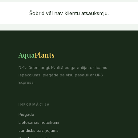
Šobrid vēl nav klientu atsauksmju.
Aqua
Plants
Dzīvi ūdensaugi. Kvalitātes garantija, uzticams
iepakojums, piegāde pa visu pasauli ar UPS
Express.
INFORMĀCIJA
Piegāde
Lietošanas noteikumi
Juridisks paziņojums