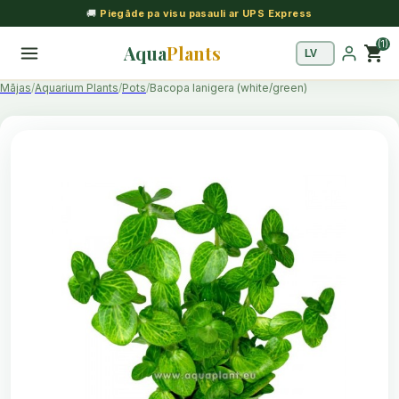
🚚
Piegāde pa visu pasauli ar UPS Express
(1)
Aqua
Plants
shopping_cart
Mājas
Aquarium Plants
Pots
Bacopa lanigera (white/green)