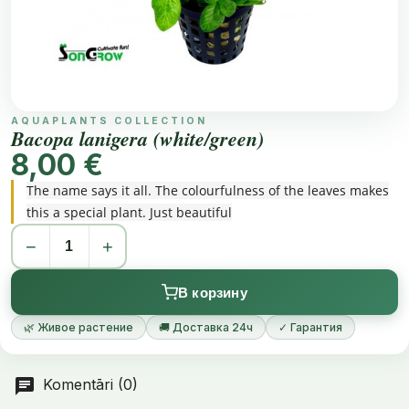
AQUAPLANTS COLLECTION
Bacopa lanigera (white/green)
8,00 €
The name says it all. The colourfulness of the leaves makes
this a special plant. Just beautiful
−
+
В корзину
🌿 Живое растение
🚚 Доставка 24ч
✓ Гарантия
Komentāri (0)