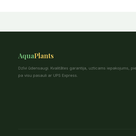
Aqua
Plants
Dzīvi ūdensaugi. Kvalitātes garantija, uzticams iepakojums, p
pa visu pasauli ar UPS Express.