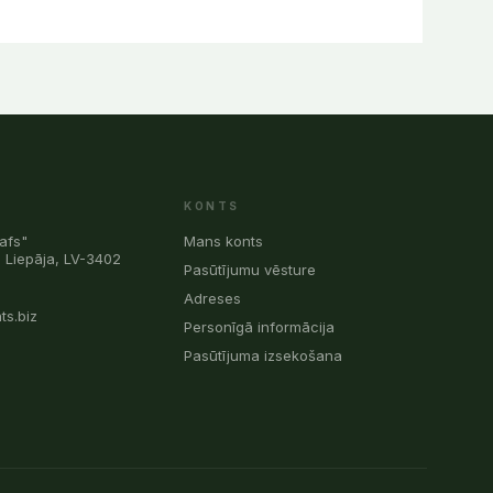
KONTS
afs"
Mans konts
, Liepāja, LV-3402
Pasūtījumu vēsture
0
Adreses
ts.biz
Personīgā informācija
Pasūtījuma izsekošana