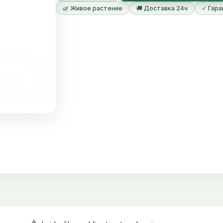
🌿 Живое растение
🚚 Доставка 24ч
✓ Гара