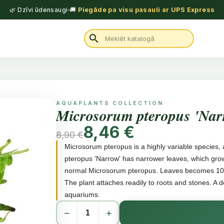
🌿 Dzīvi ūdensaugi
🚚
Piegāde pa visu pasauli ar UPS Express
search
AQUAPLANTS COLLECTION
Microsorum pteropus 'Nar
8,46 €
8,90 €
Microsorum pteropus is a highly variable species,
pteropus 'Narrow' has narrower leaves, which grow
normal Microsorum pteropus. Leaves becomes 10
The plant attaches readily to roots and stones. A de
aquariums.
−
+