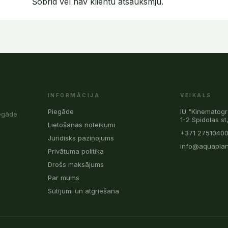
Šobrid vēl nav klientu atsauksmju.
INFORMĀCIJA
VEIKALS
Piegāde
IU "Kinematogr
iegāde
1-2 Spidolas st
Lietošanas noteikumi
+371 2751040
Juridisks paziņojums
info@aquaplan
Privātuma politika
Drošs maksājums
Par mums
Sūtījumi un atgriešana