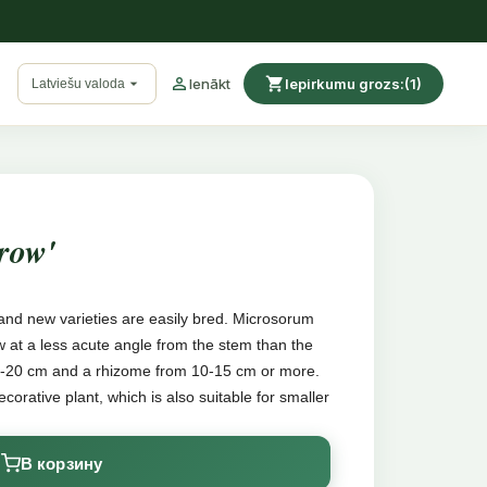

shopping_cart

Ienākt
Iepirkumu grozs:
(1)
Latviešu valoda
row'
 and new varieties are easily bred. Microsorum
 at a less acute angle from the stem than the
-20 cm and a rhizome from 10-15 cm or more.
corative plant, which is also suitable for smaller
В корзину