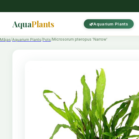
Aqua
Plants
Aquarium Plants
Microsorum pteropus 'Narrow'
Mājas
Aquarium Plants
Pots