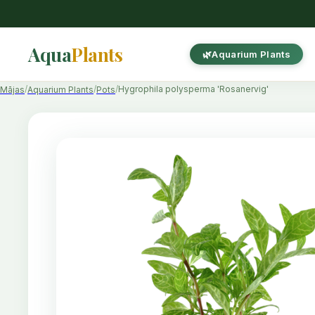
Aqua
Plants
Aquarium Plants
Hygrophila polysperma 'Rosanervig'
Mājas
Aquarium Plants
Pots