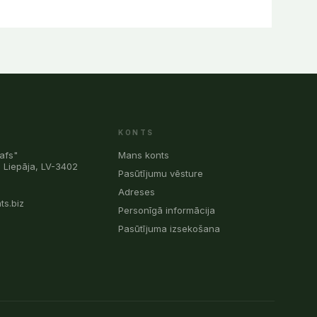
KONTS
afs"
Mans konts
, Liepāja, LV-3402
Pasūtījumu vēsture
0
Adreses
ts.biz
Personīgā informācija
Pasūtījuma izsekošana