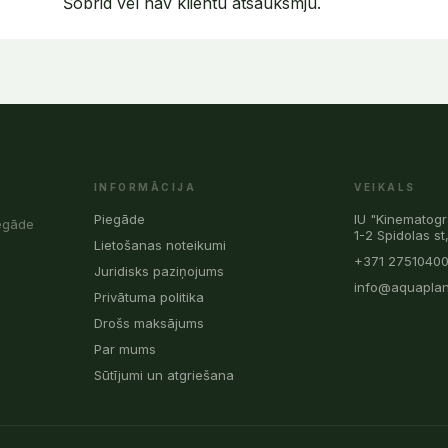
Šobrid vēl nav klientu atsauksmju.
INFORMĀCIJA
VEIKALS
Piegāde
IU "Kinematogr
iegāde
1-2 Spidolas st
Lietošanas noteikumi
+371 2751040
Juridisks paziņojums
info@aquaplan
Privātuma politika
Drošs maksājums
Par mums
Sūtījumi un atgriešana