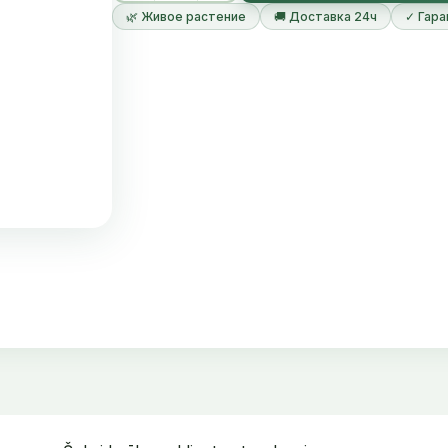
🌿 Живое растение
🚚 Доставка 24ч
✓ Гара