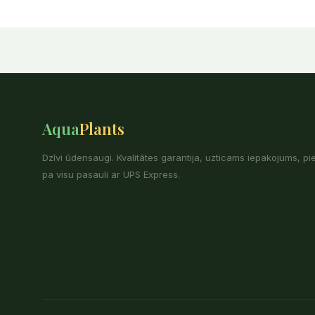
Aqua
Plants
Dzīvi ūdensaugi. Kvalitātes garantija, uzticams iepakojums, p
pa visu pasauli ar UPS Express.