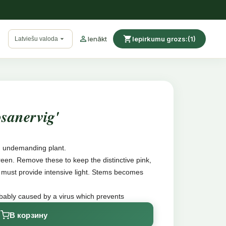

shopping_cart

Ienākt
Iepirkumu grozs:
(1)
Latviešu valoda
sanervig'
n undemanding plant.
reen. Remove these to keep the distinctive pink,
 must provide intensive light. Stems becomes
probably caused by a virus which prevents
d the leaf ribs, making them white. However, this
В корзину