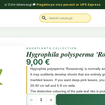
🌿 Dzīvi ūdensaugi
🚚
Piegāde pa visu pasauli ar UPS Express
search
AQUAPLANTS COLLECTION
Hygrophila polysperma 'Ro
9,00 €
Hygrophila polysperma 'Rosanervig' is normally a
It may suddenly develop shoots that are entirely g
marbled leaves. If you want deep-pink leaves, you
20-40 cm tall and 5-8 cm wide.
The distinctive colouring of the pale leaf ribs is 
chlorophyll from being produced in the cells aroun
−
+
virus does not affect other plants in the aquarium.