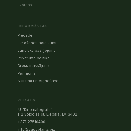
Express.
INFORMĀCIJA
Piegāde
Lietošanas noteikumi
Juridisks paziņojums
Privātuma politika
Drošs maksājums
Par mums
Sūtījumi un atgriešana
VEIKALS
IU "Kinematografs"
1-2 Spidolas st, Liepāja, LV-3402
+371 27510400
info@aquaplants.biz