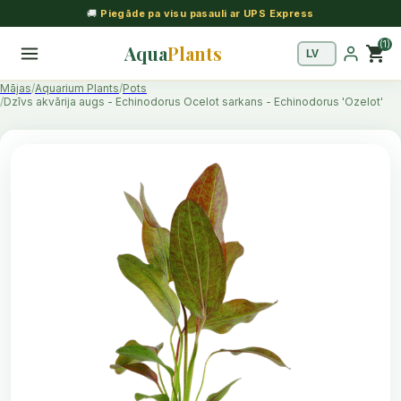
🚚
Piegāde pa visu pasauli ar UPS Express
(1)
Aqua
Plants
shopping_cart
Mājas
Aquarium Plants
Pots
Dzīvs akvārija augs - Echinodorus Ocelot sarkans - Echinodorus 'Ozelot'