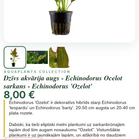
AQUAPLANTS COLLECTION
Dzīvs akvārija augs - Echinodorus Ocelot
sarkans - Echinodorus 'Ozelot'
8,00 €
Echinodorus 'Ozelot' ir dekoratīvs hibrīds starp Echinodorus
'leopardu' un Echinodorus 'barty'. 20-50 cm augsta un 20-40 cm
plata rozete.
Dabiski, ka tieši eliptiski melni plankumi uz sarkanbrūnajām
lapām dod šim augam nosaukumu "Ozelot". Vistumšākie
plankumi ir uz jaunākajām lapām, un atšķirībā no daudziem