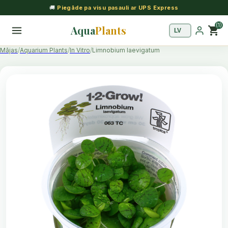
🚚
Piegāde pa visu pasauli ar UPS Express
(1)
Aqua
Plants
shopping_cart
Mājas
Aquarium Plants
In Vitro
Limnobium laevigatum