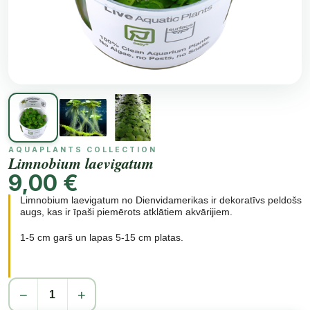
AQUAPLANTS COLLECTION
Limnobium laevigatum
9,00 €
Limnobium laevigatum no Dienvidamerikas ir dekoratīvs peldošs
augs, kas ir īpaši piemērots atklātiem akvārijiem.
1-5 cm garš un lapas 5-15 cm platas.
Tas ir labs arī tradicionālajos akvārijos, jo smalkās, garās un
−
+
dekoratīvās saknes nodrošina aizsardzību gardēžiem un citām