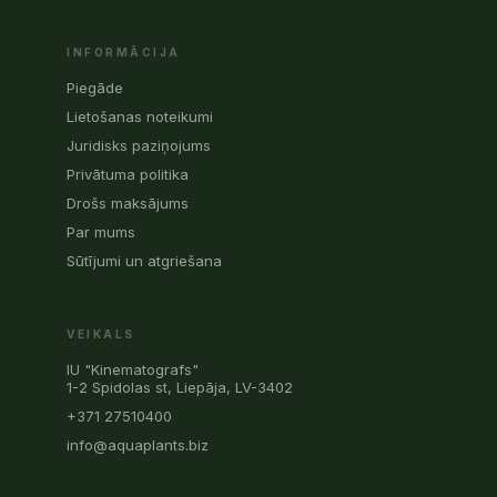
INFORMĀCIJA
Piegāde
Lietošanas noteikumi
Juridisks paziņojums
Privātuma politika
Drošs maksājums
Par mums
Sūtījumi un atgriešana
VEIKALS
IU "Kinematografs"
1-2 Spidolas st, Liepāja, LV-3402
+371 27510400
info@aquaplants.biz