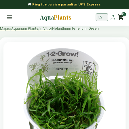
🚚
Piegāde pa visu pasauli ar UPS Express
(1)
Aqua
Plants
shopping_cart
Mājas
Aquarium Plants
In Vitro
Helanthium tenellum 'Green'