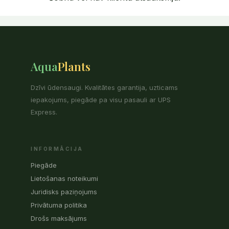
Aqua
Plants
Dzīvi ūdensaugi. Kvalitātes garantija, uzticams
iepakojums, piegāde pa visu pasauli ar UPS
Express.
INFORMĀCIJA
Piegāde
Lietošanas noteikumi
Juridisks paziņojums
Privātuma politika
Drošs maksājums