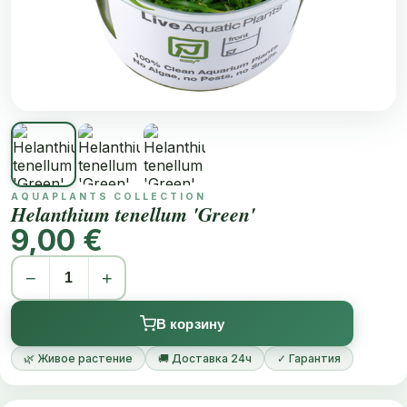
AQUAPLANTS COLLECTION
Helanthium tenellum 'Green'
9,00 €
−
+
В корзину
🌿 Живое растение
🚚 Доставка 24ч
✓ Гарантия