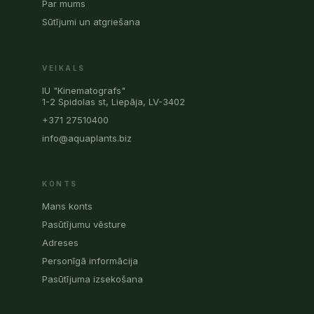
Par mums
Sūtījumi un atgriešana
VEIKALS
IU "Kinematografs"
1-2 Spidolas st, Liepāja, LV-3402
+371 27510400
info@aquaplants.biz
KONTS
Mans konts
Pasūtījumu vēsture
Adreses
Personīgā informācija
Pasūtījuma izsekošana