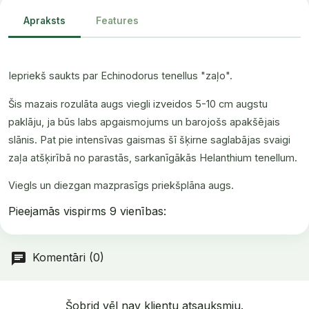
Apraksts
Features
Iepriekš saukts par Echinodorus tenellus "zaļo".
Šis mazais rozulāta augs viegli izveidos 5-10 cm augstu
paklāju, ja būs labs apgaismojums un barojošs apakšējais
slānis. Pat pie intensīvas gaismas šī šķirne saglabājas svaigi
zaļa atšķirībā no parastās, sarkanīgākās Helanthium tenellum.
Viegls un diezgan mazprasīgs priekšplāna augs.
Pieejamās vispirms
9 vienības:
Komentāri (0)
Šobrid vēl nav klientu atsauksmju.