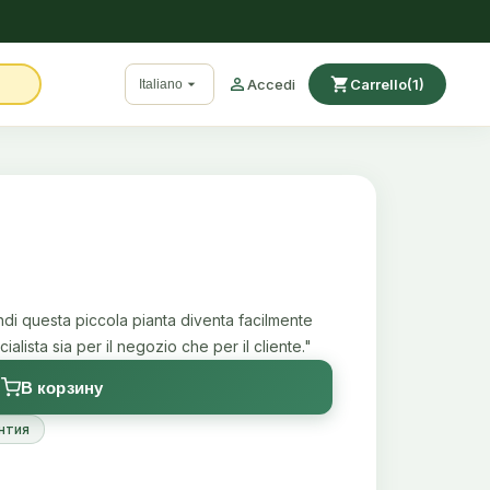

shopping_cart

Accedi
Carrello
(1)
Italiano
indi questa piccola pianta diventa facilmente
alista sia per il negozio che per il cliente."
В корзину
нтия