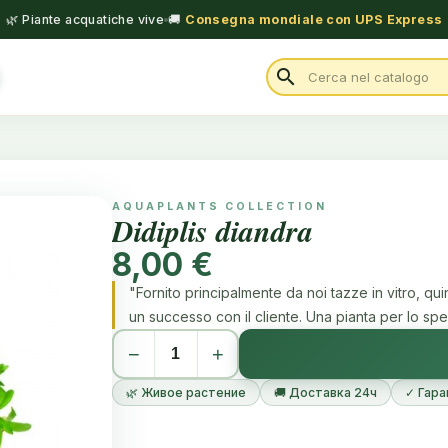
🌿 Piante acquatiche vive
🚚
Consegna mondiale con UPS Express
search
AQUAPLANTS COLLECTION
Didiplis diandra
8,00 €
"Fornito principalmente da noi tazze in vitro, qu
un successo con il cliente. Una pianta per lo speci
−
+
🌿 Живое растение
🚚 Доставка 24ч
✓ Гара