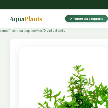
Aqua
Plants
Piante da acquario
Didiplis diandra
Home
Piante da acquario
Vasi