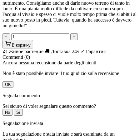
nutrimento. Consigliamo anche di darle nuovo terreno di tanto in
tanto. È una pianta molto difficile da coltivare crescono sopra
l'acqua al vivaio e spesso ci vuole molto tempo prima che si abitui al
suo nuovo posto in piedi. Tuttavia, quando ha successo è davvero
un gioiello!"
−
+
В корзину
🌿 Живое растение
🚚 Доставка 24ч
✓ Гарантия
Commenti (0)
Ancora nessuna recensione da parte degli utenti.
Non è stato possibile inviare il tuo giudizio sulla recensione
OK
Segnala commento
Sei sicuro di voler segnalare questo commento?
No
Sì
Segnalazione inviata
La tua segnalazione è stata inviata e sarà esaminata da un
moderatore.