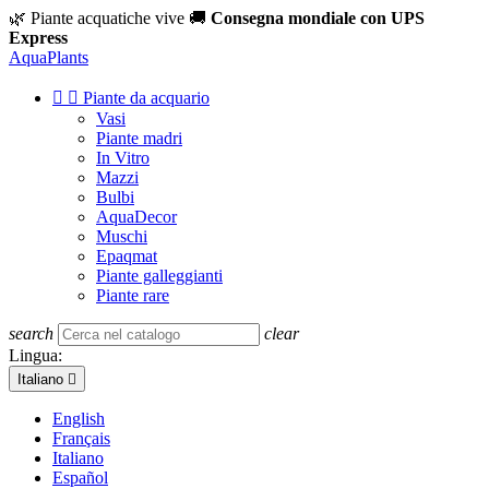
🌿 Piante acquatiche vive
🚚
Consegna mondiale con UPS
Express
Aqua
Plants


Piante da acquario
Vasi
Piante madri
In Vitro
Mazzi
Bulbi
AquaDecor
Muschi
Epaqmat
Piante galleggianti
Piante rare
search
clear
Lingua:
Italiano

English
Français
Italiano
Español