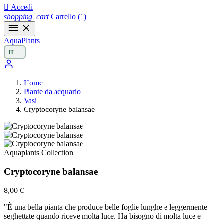

Accedi
shopping_cart
Carrello
(1)
Aqua
Plants
Home
Piante da acquario
Vasi
Cryptocoryne balansae
Aquaplants Collection
Cryptocoryne balansae
8,00 €
"È una bella pianta che produce belle foglie lunghe e leggermente
seghettate quando riceve molta luce. Ha bisogno di molta luce e