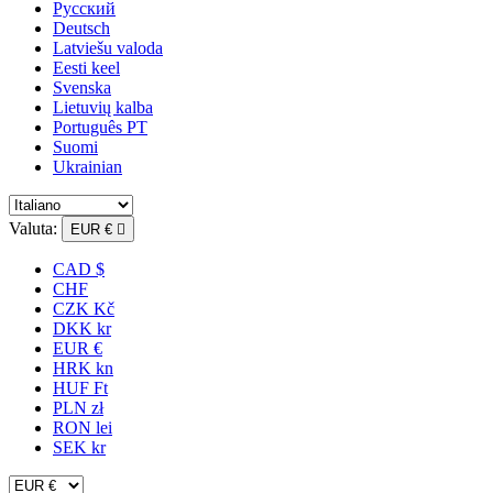
Русский
Deutsch
Latviešu valoda
Eesti keel
Svenska
Lietuvių kalba
Português PT
Suomi
Ukrainian
Valuta:
EUR €

CAD $
CHF
CZK Kč
DKK kr
EUR €
HRK kn
HUF Ft
PLN zł
RON lei
SEK kr