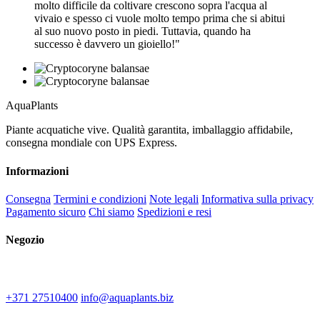
molto difficile da coltivare crescono sopra l'acqua al
vivaio e spesso ci vuole molto tempo prima che si abitui
al suo nuovo posto in piedi. Tuttavia, quando ha
successo è davvero un gioiello!"
Aqua
Plants
Piante acquatiche vive. Qualità garantita, imballaggio affidabile,
consegna mondiale con UPS Express.
Informazioni
Consegna
Termini e condizioni
Note legali
Informativa sulla privacy
Pagamento sicuro
Chi siamo
Spedizioni e resi
Negozio
IU "Kinematografs"
1-2 Spidolas st, Liepāja, LV-3402
+371 27510400
info@aquaplants.biz