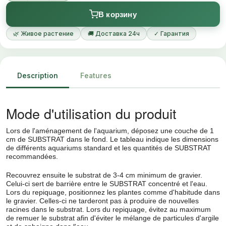
Une neutralité n’influençant donc pas le kH et pH de l’eau
Le substrat entrepose les nutriments et les met à la portée
В корзину
des racines
🌿 Живое растение
🚚 Доставка 24ч
✓ Гарантия
Description
Features
Mode d'utilisation du produit
Lors de l'aménagement de l'aquarium, déposez une couche de 1
cm de SUBSTRAT dans le fond. Le tableau indique les dimensions
de différents aquariums standard et les quantités de SUBSTRAT
recommandées.
Recouvrez ensuite le substrat de 3-4 cm minimum de gravier.
Celui-ci sert de barrière entre le SUBSTRAT concentré et l'eau.
Lors du repiquage, positionnez les plantes comme d'habitude dans
le gravier. Celles-ci ne tarderont pas à produire de nouvelles
racines dans le substrat. Lors du repiquage, évitez au maximum
de remuer le substrat afin d'éviter le mélange de particules d'argile