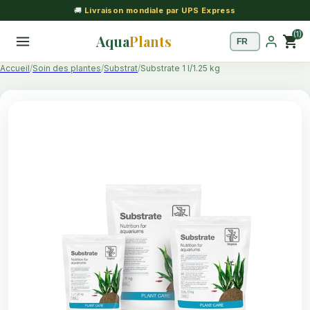
🚚
Livraison mondiale par UPS Express
(1)
Aqua
Plants
shopping_cart
Accueil
Soin des plantes
Substrat
Substrate 1 l/1.25 kg