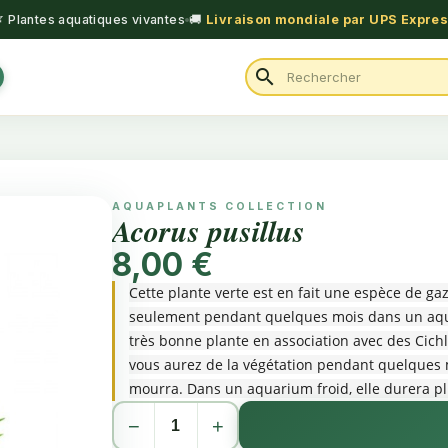
 Plantes aquatiques vivantes
🚚
Livraison mondiale par UPS Expre
search
AQUAPLANTS COLLECTION
Acorus pusillus
8,00 €
Cette plante verte est en fait une espèce de gaz 
seulement pendant quelques mois dans un aqua
très bonne plante en association avec des Cichlid
vous aurez de la végétation pendant quelques m
mourra. Dans un aquarium froid, elle durera pl
un paludarium. Elle s'épaissit et ne fera pas p
−
+
facile à multiplier en la coupant simplement da