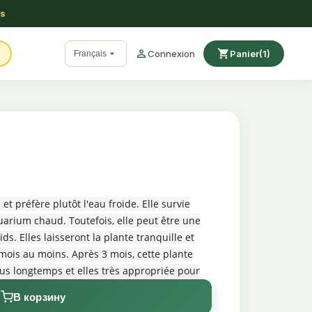
ss

shopping_cart

Connexion
Panier
(1)
Français
et préfère plutôt l'eau froide. Elle survie
rium chaud. Toutefois, elle peut être une
s. Elles laisseront la plante tranquille et
ois au moins. Après 3 mois, cette plante
us longtemps et elles très appropriée pour
lus de 35cm de hauteur. Une plante qui est
В корзину
ns la bonne direction.