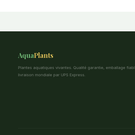
Aqua
Plants
Plantes aquatiques vivantes. Qualité garantie, emballage fiabl
livraison mondiale par UPS Express.