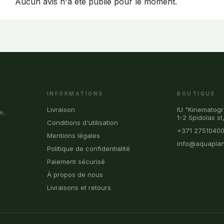
Aucun avis n'a été publié pour le moment.
INFORMATIONS
BOUTIQUE
Livraison
IU "Kinematogr
e,
1-2 Spidolas st
Conditions d'utilisation
+371 2751040
Mentions légales
info@aquaplan
Politique de confidentialité
Paiement sécurisé
À propos de nous
Livraisons et retours