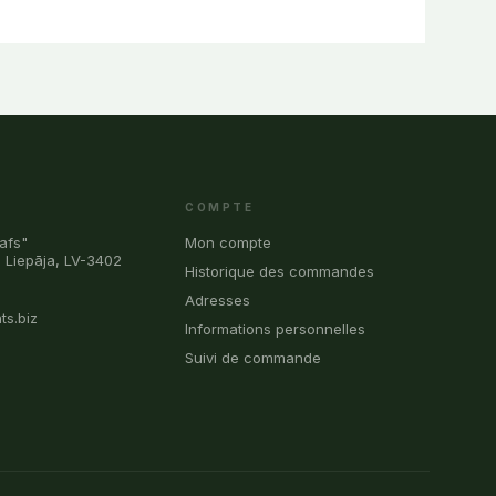
COMPTE
afs"
Mon compte
, Liepāja, LV-3402
Historique des commandes
0
Adresses
ts.biz
Informations personnelles
Suivi de commande