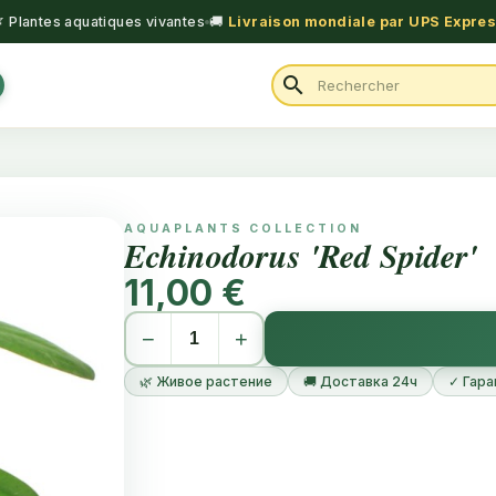
 Plantes aquatiques vivantes
🚚
Livraison mondiale par UPS Expre
search
AQUAPLANTS COLLECTION
Echinodorus 'Red Spider'
11,00 €
−
+
🌿 Живое растение
🚚 Доставка 24ч
✓ Гара