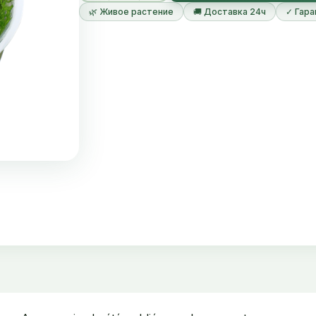
Son identié exacte reste à établir, mais elle pourrai
🌿 Живое растение
🚚 Доставка 24ч
✓ Гара