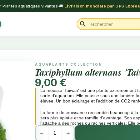
 Plantes aquatiques vivantes
🚚
Livraison mondiale par UPS Expre
search
AQUAPLANTS COLLECTION
Taxiphyllum alternans 'Ta
9,00 €
La mousse 'Taiwan' est une plante extrêmement fa
sorte d’aquarium. Elle pousse sous une lumière fa
élevée. Un bon éclairage et l’addition de CO2 ren
La forme de croissance ressemble beaucoup à la m
sera plus aplatie et se ramifie d’avantage. Son asp
l’attache à des roches ou racines verticales. Elle
installations de l’aquarium.
−
+