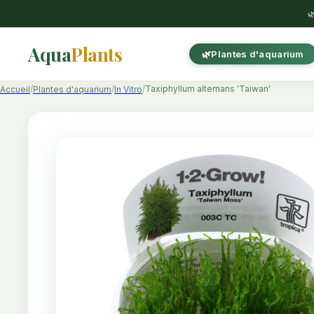

Aqua
Plants
Plantes d'aquarium
Taxiphyllum alternans 'Taiwan'
Accueil
Plantes d'aquarium
In Vitro