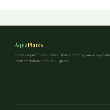
Aqua
Plants
Plantes aquatiques vivantes. Qualité garantie, emballage fiabl
livraison mondiale par UPS Express.