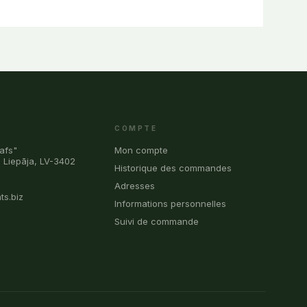
COMPTE
afs"
Mon compte
, Liepāja, LV-3402
Historique des commandes
0
Adresses
ts.biz
Informations personnelles
Suivi de commande