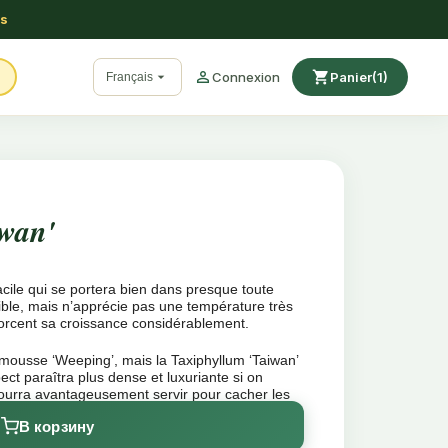
ss

shopping_cart

Connexion
Panier
(1)
Français
iwan'
cile qui se portera bien dans presque toute
ible, mais n’apprécie pas une température très
forcent sa croissance considérablement.
ousse ‘Weeping’, mais la Taxiphyllum ‘Taiwan’
ect paraîtra plus dense et luxuriante si on
 pourra avantageusement servir pour cacher les
В корзину