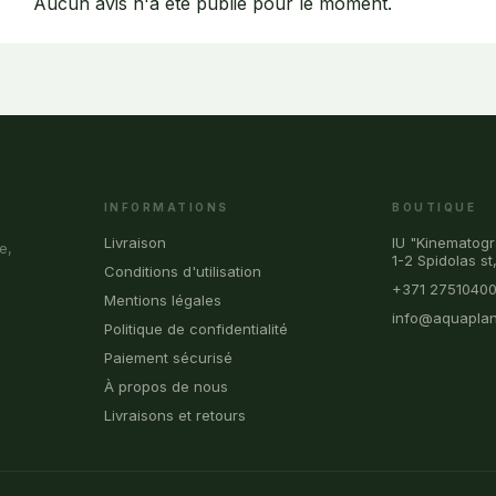
Aucun avis n'a été publié pour le moment.
INFORMATIONS
BOUTIQUE
Livraison
IU "Kinematogr
e,
1-2 Spidolas st
Conditions d'utilisation
+371 2751040
Mentions légales
info@aquaplan
Politique de confidentialité
Paiement sécurisé
À propos de nous
Livraisons et retours