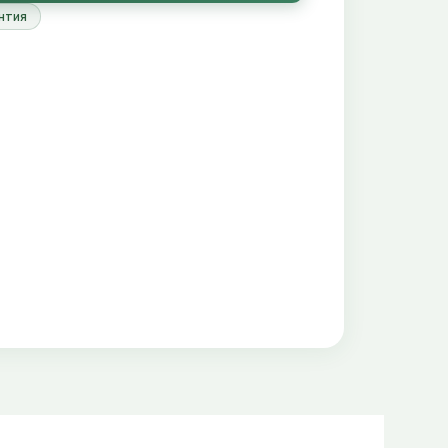
t être de la famille Isopterygium.
нтия