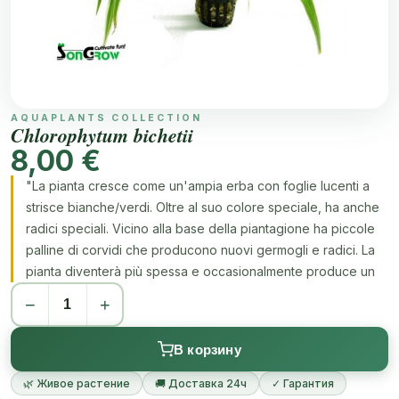
AQUAPLANTS COLLECTION
Chlorophytum bichetii
8,00 €
"La pianta cresce come un'ampia erba con foglie lucenti a
strisce bianche/verdi. Oltre al suo colore speciale, ha anche
radici speciali. Vicino alla base della piantagione ha piccole
palline di corvidi che producono nuovi germogli e radici. La
pianta diventerà più spessa e occasionalmente produce un
fiore da cui nascerà una pianta completamente nuova.
−
+
Fantastico da avere in un Paludarium."
В корзину
🌿 Живое растение
🚚 Доставка 24ч
✓ Гарантия