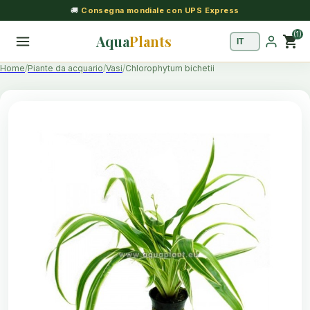
🚚
Consegna mondiale con UPS Express
(1)
Aqua
Plants
shopping_cart
Home
Piante da acquario
Vasi
Chlorophytum bichetii