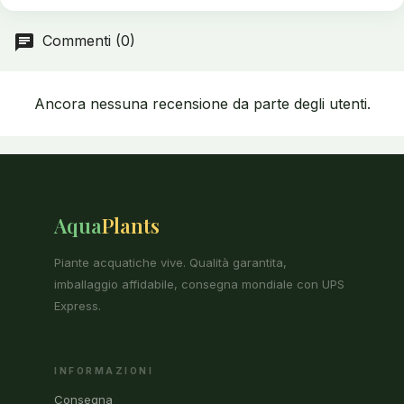
Commenti (0)
Ancora nessuna recensione da parte degli utenti.
Aqua
Plants
Piante acquatiche vive. Qualità garantita,
imballaggio affidabile, consegna mondiale con UPS
Express.
INFORMAZIONI
Consegna