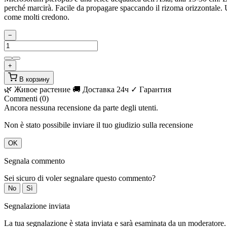
perché marcirà. Facile da propagare spaccando il rizoma orizzontale. Un
come molti credono.
−
+
В корзину
🌿 Живое растение
🚚 Доставка 24ч
✓ Гарантия
Commenti (0)
Ancora nessuna recensione da parte degli utenti.
Non è stato possibile inviare il tuo giudizio sulla recensione
OK
Segnala commento
Sei sicuro di voler segnalare questo commento?
No
Sì
Segnalazione inviata
La tua segnalazione è stata inviata e sarà esaminata da un moderatore.