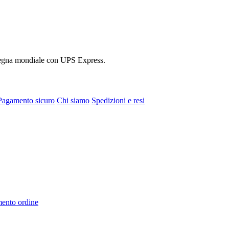
onsegna mondiale con UPS Express.
Pagamento sicuro
Chi siamo
Spedizioni e resi
mento ordine