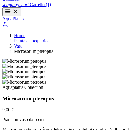
shopping_cart
Carrello
(1)
Aqua
Plants
Home
Piante da acquario
Vasi
Microsorum pteropus
Aquaplants Collection
Microsorum pteropus
9,00 €
Pianta in vaso da 5 cm.
Microsorum pteropus è una felce acquatica dell'Asia, alta 15-30 cm. Da