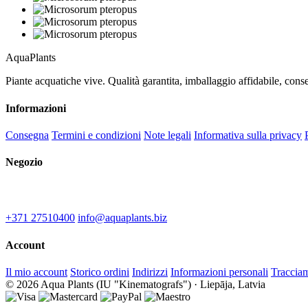
Aqua
Plants
Piante acquatiche vive. Qualità garantita, imballaggio affidabile, c
Informazioni
Consegna
Termini e condizioni
Note legali
Informativa sulla privacy
Negozio
IU "Kinematografs"
1-2 Spidolas st, Liepāja, LV-3402
+371 27510400
info@aquaplants.biz
Account
Il mio account
Storico ordini
Indirizzi
Informazioni personali
Traccia
© 2026 Aqua Plants (IU "Kinematografs") · Liepāja, Latvia