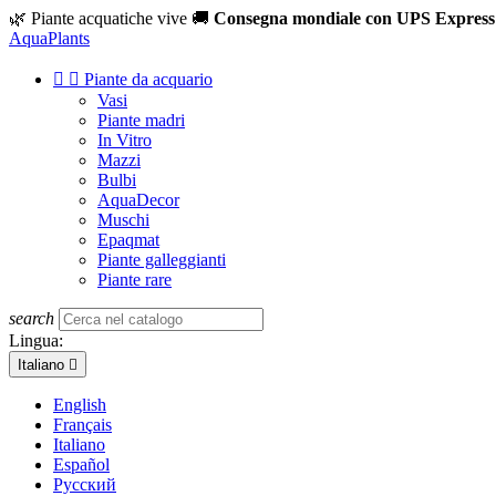
🌿 Piante acquatiche vive
🚚
Consegna mondiale con UPS Express
Aqua
Plants


Piante da acquario
Vasi
Piante madri
In Vitro
Mazzi
Bulbi
AquaDecor
Muschi
Epaqmat
Piante galleggianti
Piante rare
search
Lingua:
Italiano

English
Français
Italiano
Español
Русский