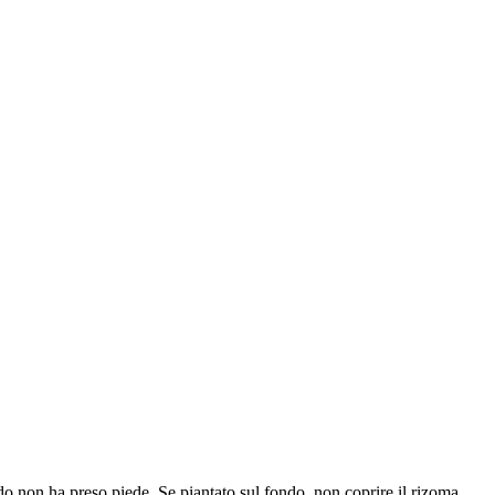
do non ha preso piede. Se piantato sul fondo, non coprire il rizoma