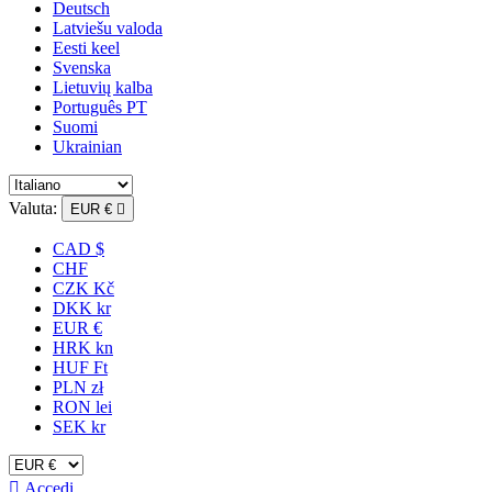
Deutsch
Latviešu valoda
Eesti keel
Svenska
Lietuvių kalba
Português PT
Suomi
Ukrainian
Valuta:
EUR €

CAD $
CHF
CZK Kč
DKK kr
EUR €
HRK kn
HUF Ft
PLN zł
RON lei
SEK kr

Accedi