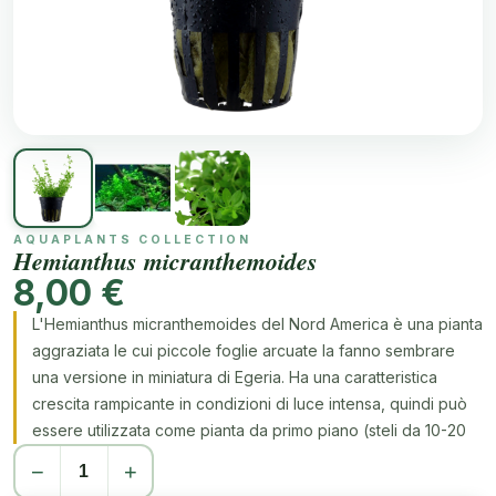
AQUAPLANTS COLLECTION
Hemianthus micranthemoides
8,00 €
L'Hemianthus micranthemoides del Nord America è una pianta
aggraziata le cui piccole foglie arcuate la fanno sembrare
una versione in miniatura di Egeria. Ha una caratteristica
crescita rampicante in condizioni di luce intensa, quindi può
essere utilizzata come pianta da primo piano (steli da 10-20
cm di altezza, 2-3 cm di larghezza). Un gruppo compatto di
−
+
Hemianthus micranthemoides è molto bello con le sue