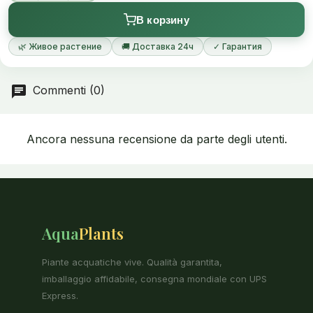
piccole foglie verde chiaro.
В корзину
Nei terrari la pianta forma un cuscino compatto.
🌿 Живое растение
🚚 Доставка 24ч
✓ Гарантия
Si chiamava Micranthemum micranthemoides.
Commenti (0)
Ancora nessuna recensione da parte degli utenti.
Aqua
Plants
Piante acquatiche vive. Qualità garantita,
imballaggio affidabile, consegna mondiale con UPS
Express.