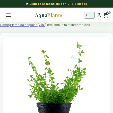
🚚
Consegna mondiale con UPS Express
(1)
Aqua
Plants
shopping_cart
Home
Piante da acquario
Vasi
Hemianthus micranthemoides