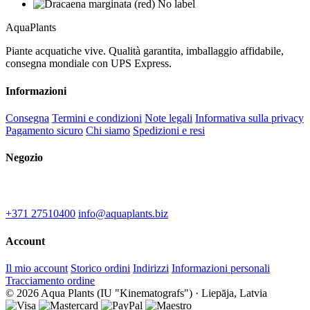
Aqua
Plants
Piante acquatiche vive. Qualità garantita, imballaggio affidabile,
consegna mondiale con UPS Express.
Informazioni
Consegna
Termini e condizioni
Note legali
Informativa sulla privacy
Pagamento sicuro
Chi siamo
Spedizioni e resi
Negozio
IU "Kinematografs"
1-2 Spidolas st, Liepāja, LV-3402
+371 27510400
info@aquaplants.biz
Account
Il mio account
Storico ordini
Indirizzi
Informazioni personali
Tracciamento ordine
© 2026 Aqua Plants (IU "Kinematografs") · Liepāja, Latvia