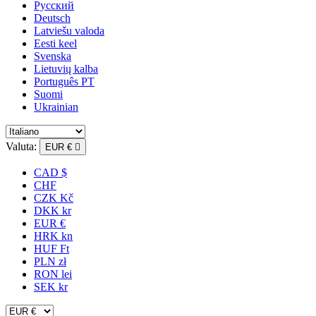
Русский
Deutsch
Latviešu valoda
Eesti keel
Svenska
Lietuvių kalba
Português PT
Suomi
Ukrainian
Valuta:
EUR €

CAD $
CHF
CZK Kč
DKK kr
EUR €
HRK kn
HUF Ft
PLN zł
RON lei
SEK kr