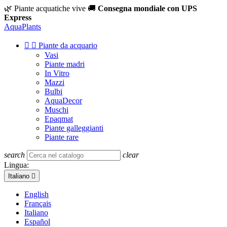
🌿 Piante acquatiche vive
🚚
Consegna mondiale con UPS
Express
Aqua
Plants


Piante da acquario
Vasi
Piante madri
In Vitro
Mazzi
Bulbi
AquaDecor
Muschi
Epaqmat
Piante galleggianti
Piante rare
search
clear
Lingua:
Italiano

English
Français
Italiano
Español