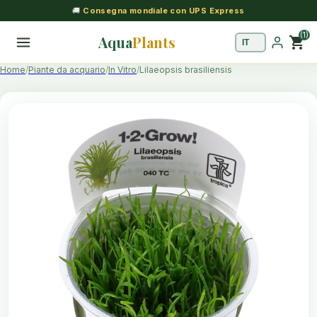
🚚
Consegna mondiale con UPS Express
(1)
Aqua
Plants
shopping_cart
Home
Piante da acquario
In Vitro
Lilaeopsis brasiliensis