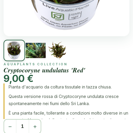
AQUAPLANTS COLLECTION
Cryptocoryne undulatus 'Red'
9,00 €
Pianta d'acquario da coltura tissutale in tazza chiusa.
Questa versione rossa di Cryptocoryne undulata cresce
spontaneamente nei fiumi dello Sri Lanka.
È una pianta facile, tollerante a condizioni molto diverse in un
acquario. L'aspetto della pianta dipenderà in parte da queste
−
+
condizioni.