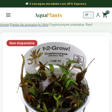
🚚
Consegna mondiale con UPS Express
(1)
Aqua
Plants
shopping_cart
Home
Piante da acquario
In Vitro
Cryptocoryne undulatus 'Red'
Non disponibile