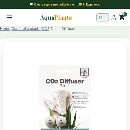
🚚
Consegna mondiale con UPS Express
(1)
Aqua
Plants
shopping_cart
Home
Cura delle piante
CO2
3-in-1 Diffuser