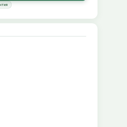
t stimule le développement des couleurs rouges
нтия