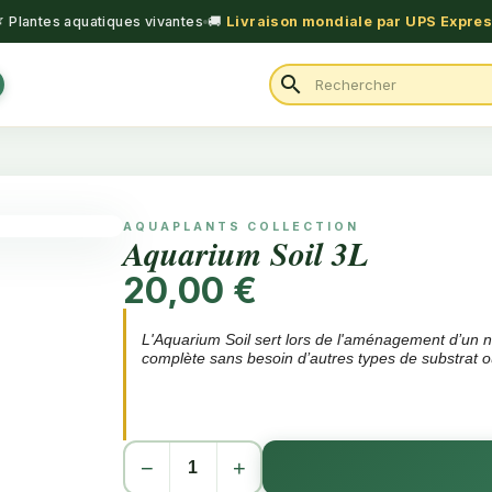
 Plantes aquatiques vivantes
🚚
Livraison mondiale par UPS Expre
search
AQUAPLANTS COLLECTION
Aquarium Soil 3L
20,00 €
L'Aquarium Soil sert lors de l'aménagement d’un n
complète sans besoin d’autres types de substrat o
Une couche de fond complète, active et naturel
−
+
La taille des grains de 2-3 mm facilite la plantat