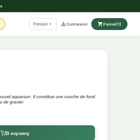
ss

shopping_cart

Connexion
Panier
(1)
Français
ouvel aquarium. Il constitue une couche de fond
u de gravier.
le
В корзину
ion