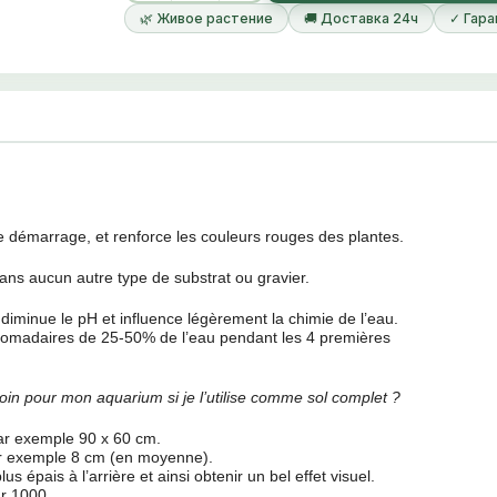
L’Aquarium Soil assure une bonne croissance e
🌿 Живое растение
🚚 Доставка 24ч
✓ Гара
des plantes
e démarrage, et renforce les couleurs rouges des plantes.
ans aucun autre type de substrat ou gravier.
diminue le pH et influence légèrement la chimie de l’eau.
madaires de 25-50% de l’eau pendant les 4 premières
in pour mon aquarium si je l’utilise comme sol complet ?
par exemple 90 x 60 cm.
ar exemple 8 cm (en moyenne).
 épais à l’arrière et ainsi obtenir un bel effet visuel.
ar 1000.