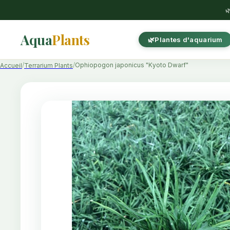

Aqua
Plants
Plantes d'aquarium
Ophiopogon japonicus "Kyoto Dwarf"
Accueil
Terrarium Plants