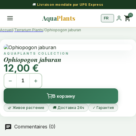
🚚
Livraison mondiale par UPS Express
(1)
Aqua
Plants
shopping_cart
Accueil
Terrarium Plants
Ophiopogon jaburan
AQUAPLANTS COLLECTION
Ophiopogon jaburan
12,00 €
−
+
В корзину
🌿 Живое растение
🚚 Доставка 24ч
✓ Гарантия
Commentaires (0)