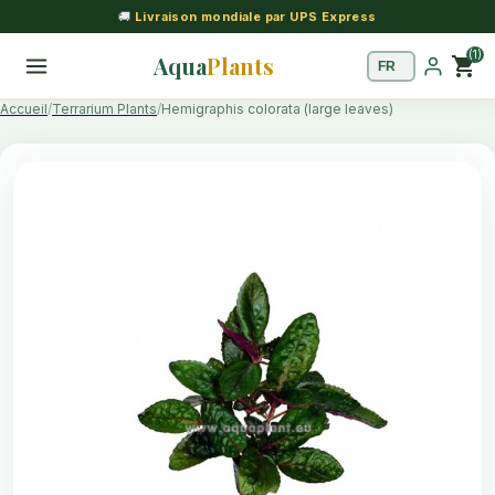
🚚
Livraison mondiale par UPS Express
(1)
Aqua
Plants
shopping_cart
Accueil
Terrarium Plants
Hemigraphis colorata (large leaves)