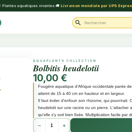
 Plantes aquatiques vivantes
🚚
Livraison mondiale par UPS Expre
search
AQUAPLANTS COLLECTION
Bolbitis heudelotii
10,00 €
Fougère aquatique d’Afrique occidentale parée de 
atteint de 15 à 40 cm en hauteur et en largeur.
Il faut éviter d'enfouir son rhizome, qui pourrirait. 
heudelotii sur une racine ou un pierre. L'attacher
qu'elle s'y soit bien fixée. Multiplication facile par
L'apport de CO2 favorise la croissance de cette p
−
+
dans une eau peu calcaire et légèrement acide.