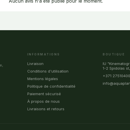
Aucun avis n'a été publié pour le moment.
INFORMATIONS
BOUTIQUE
Livraison
IU "Kinematogr
e,
1-2 Spidolas st
Conditions d'utilisation
+371 2751040
Mentions légales
info@aquaplan
Politique de confidentialité
Paiement sécurisé
À propos de nous
Livraisons et retours