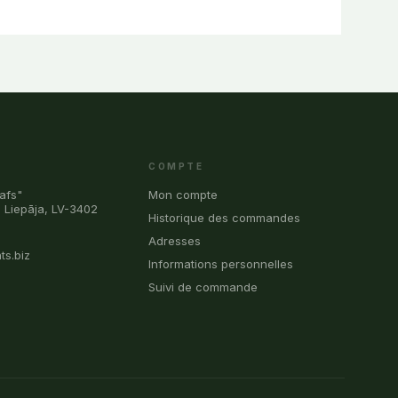
COMPTE
afs"
Mon compte
, Liepāja, LV-3402
Historique des commandes
0
Adresses
ts.biz
Informations personnelles
Suivi de commande