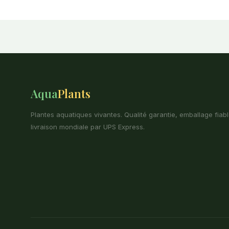
Aqua
Plants
Plantes aquatiques vivantes. Qualité garantie, emballage fiabl
livraison mondiale par UPS Express.