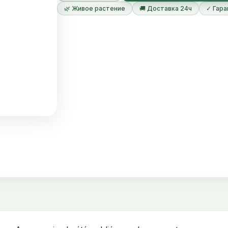
🌿 Живое растение
🚚 Доставка 24ч
✓ Гара