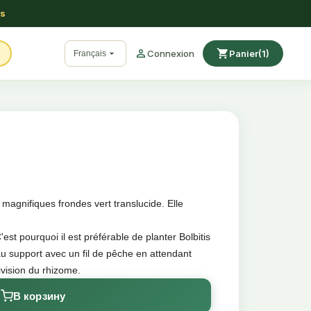
ss

shopping_cart

Connexion
Panier
(1)
Français
magnifiques frondes vert translucide. Elle
C'est pourquoi il est préférable de planter Bolbitis
 au support avec un fil de pêche en attendant
 division du rhizome.
lante qui se développe de manière optimale
В корзину