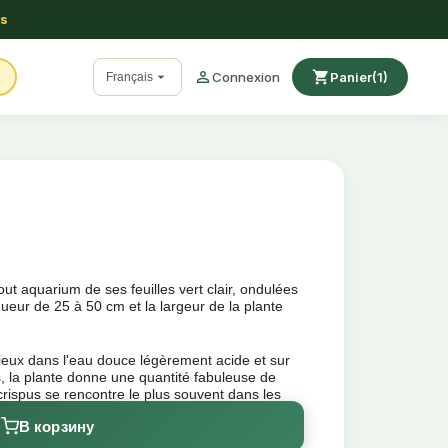
ss

shopping_cart

Connexion
Panier
(1)
Français
ut aquarium de ses feuilles vert clair, ondulées
gueur de 25 à 50 cm et la largeur de la plante
eux dans l'eau douce légèrement acide et sur
ns, la plante donne une quantité fabuleuse de
crispus se rencontre le plus souvent dans les
oin d'une période de repos en aquarium.
В корзину