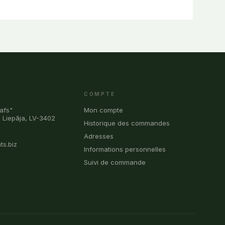
COMPTE
afs"
Mon compte
, Liepāja, LV-3402
Historique des commandes
0
Adresses
ts.biz
Informations personnelles
Suivi de commande