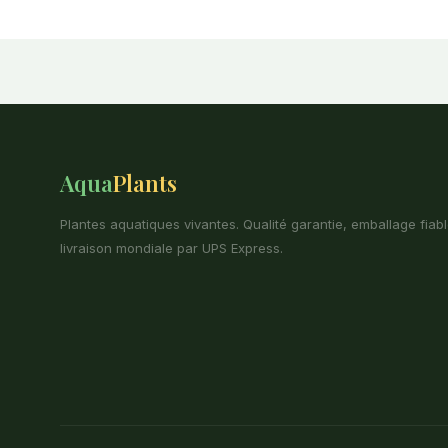
Aqua
Plants
Plantes aquatiques vivantes. Qualité garantie, emballage fiabl
livraison mondiale par UPS Express.