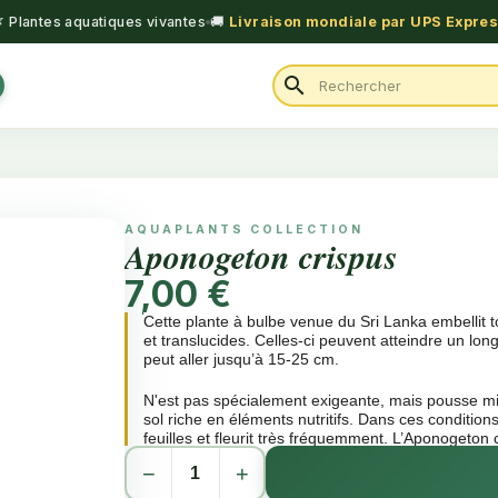
 Plantes aquatiques vivantes
🚚
Livraison mondiale par UPS Expre
search
AQUAPLANTS COLLECTION
Aponogeton crispus
7,00 €
Cette plante à bulbe venue du Sri Lanka embellit to
et translucides. Celles-ci peuvent atteindre un lon
peut aller jusqu’à 15-25 cm.
N'est pas spécialement exigeante, mais pousse mi
sol riche en éléments nutritifs. Dans ces conditio
feuilles et fleurit très fréquemment. L’Aponogeton 
marais périodiquement asséchés mais n'a pas bes
−
+