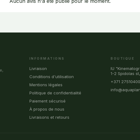
Aucun avis n'a été publié pour le moment.
INFORMATIONS
BOUTIQUE
Livraison
IU "Kinematogr
e,
1-2 Spidolas st
Conditions d'utilisation
+371 2751040
Mentions légales
info@aquaplan
Politique de confidentialité
Paiement sécurisé
À propos de nous
Livraisons et retours