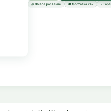
🌿 Живое растение
🚚 Доставка 24ч
✓ Гара