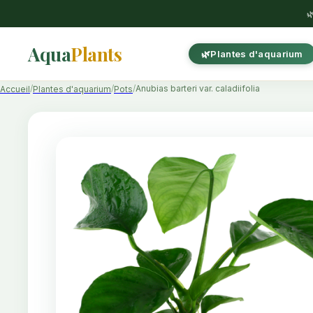

Aqua
Plants
Plantes d'aquarium
Anubias barteri var. caladiifolia
Accueil
Plantes d'aquarium
Pots