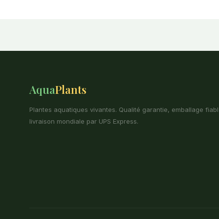
Aqua
Plants
Plantes aquatiques vivantes. Qualité garantie, emballage fiabl
livraison mondiale par UPS Express.