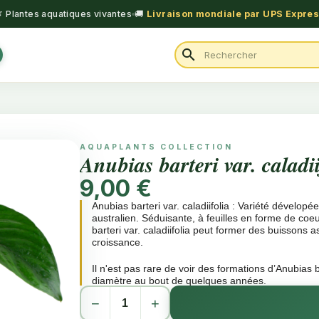
 Plantes aquatiques vivantes
🚚
Livraison mondiale par UPS Expre
search
AQUAPLANTS COLLECTION
Anubias barteri var. caladii
9,00 €
Anubias barteri var. caladiifolia : Variété dévelopé
australien. Séduisante, à feuilles en forme de coe
barteri var. caladiifolia peut former des buissons
croissance.
Il n'est pas rare de voir des formations d’Anubias b
diamètre au bout de quelques années.
−
+