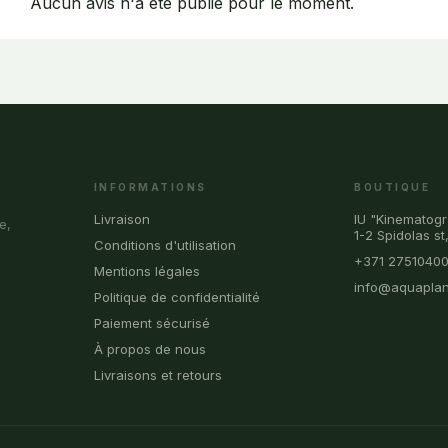
Aucun avis n'a été publié pour le moment.
INFORMATIONS
BOUTIQUE
Livraison
IU "Kinematogr
e,
1-2 Spidolas st
Conditions d'utilisation
+371 2751040
Mentions légales
info@aquaplan
Politique de confidentialité
Paiement sécurisé
À propos de nous
Livraisons et retours