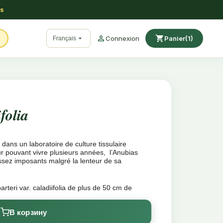
ss

shopping_cart

Connexion
Panier
(1)
Français
folia
e dans un laboratoire de culture tissulaire
ur pouvant vivre plusieurs années, l’Anubias
 assez imposants malgré la lenteur de sa
arteri var. caladiifolia de plus de 50 cm de
В корзину