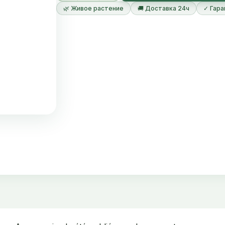
🌿 Живое растение
🚚 Доставка 24ч
✓ Гара