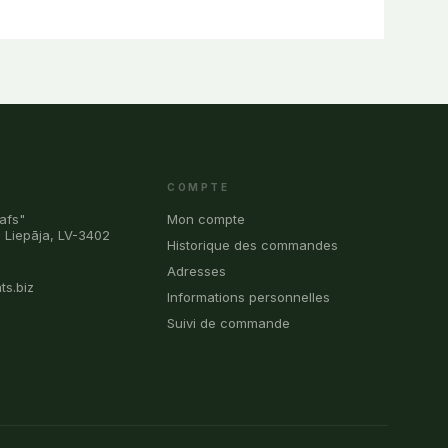
COMPTE
afs"
Mon compte
, Liepāja, LV-3402
Historique des commandes
0
Adresses
ts.biz
Informations personnelles
Suivi de commande