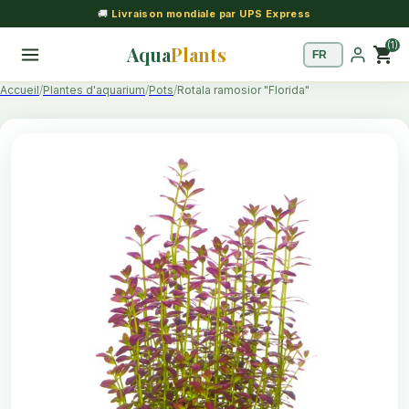
🚚
Livraison mondiale par UPS Express
(1)
Aqua
Plants
shopping_cart
Accueil
Plantes d'aquarium
Pots
Rotala ramosior "Florida"