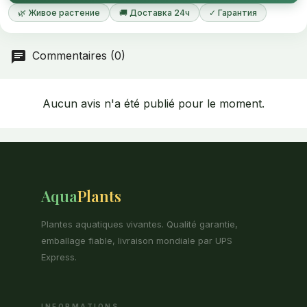
🌿 Живое растение
🚚 Доставка 24ч
✓ Гарантия
Commentaires (0)
Aucun avis n'a été publié pour le moment.
Aqua
Plants
Plantes aquatiques vivantes. Qualité garantie,
emballage fiable, livraison mondiale par UPS
Express.
INFORMATIONS