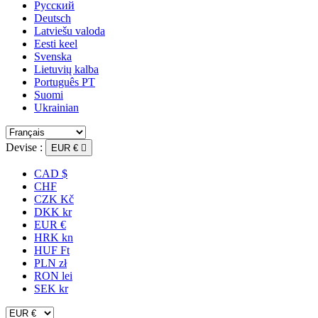
Русский
Deutsch
Latviešu valoda
Eesti keel
Svenska
Lietuvių kalba
Português PT
Suomi
Ukrainian
Devise :
EUR €

CAD $
CHF
CZK Kč
DKK kr
EUR €
HRK kn
HUF Ft
PLN zł
RON lei
SEK kr