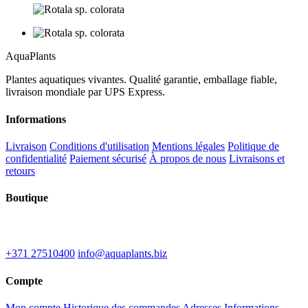
Aqua
Plants
Plantes aquatiques vivantes. Qualité garantie, emballage fiable,
livraison mondiale par UPS Express.
Informations
Livraison
Conditions d'utilisation
Mentions légales
Politique de
confidentialité
Paiement sécurisé
À propos de nous
Livraisons et
retours
Boutique
IU "Kinematografs"
1-2 Spidolas st, Liepāja, LV-3402
+371 27510400
info@aquaplants.biz
Compte
Mon compte
Historique des commandes
Adresses
Informations