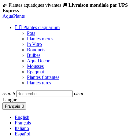
🌿 Plantes aquatiques vivantes
🚚
Livraison mondiale par UPS
Express
Aqua
Plants


Plantes d'aquarium
Pots
Plantes mères
In Vitro
Bouquets
Bulbes
AquaDecor
Mousses
Epaqmat
Plantes flottantes
Plantes rares
search
clear
Langue :
Français

English
Français
Italiano
Español