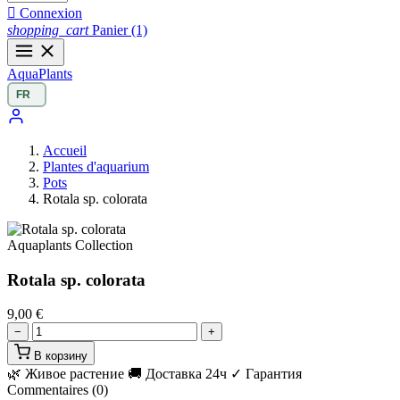

Connexion
shopping_cart
Panier
(1)
Aqua
Plants
Accueil
Plantes d'aquarium
Pots
Rotala sp. colorata
Aquaplants Collection
Rotala sp. colorata
9,00 €
−
+
В корзину
🌿 Живое растение
🚚 Доставка 24ч
✓ Гарантия
Commentaires (0)