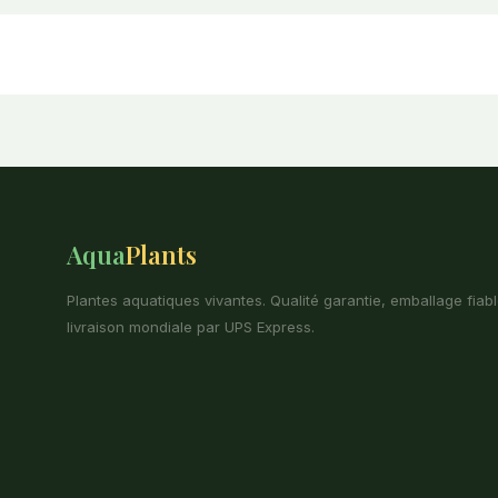
Aqua
Plants
Plantes aquatiques vivantes. Qualité garantie, emballage fiabl
livraison mondiale par UPS Express.