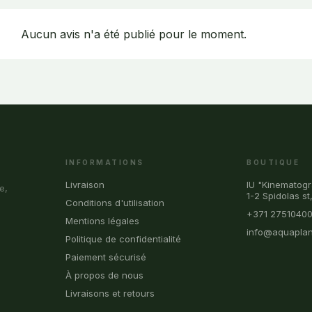
Aucun avis n'a été publié pour le moment.
INFORMATIONS
BOUTIQUE
Livraison
IU "Kinematogr
e,
1-2 Spidolas st
Conditions d'utilisation
+371 2751040
Mentions légales
info@aquaplan
Politique de confidentialité
Paiement sécurisé
À propos de nous
Livraisons et retours