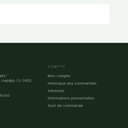
COMPTE
afs"
Mon compte
, Liepāja, LV-3402
Historique des commandes
0
Adresses
ts.biz
Informations personnelles
Suivi de commande