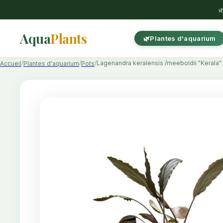

Aqua
Plants
Plantes d'aquarium
Lagenandra keralensis /meeboldii "Kerala"
Accueil
Plantes d'aquarium
Pots