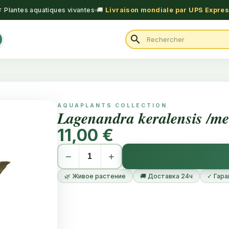
 Plantes aquatiques vivantes
🚚
Livraison mondiale par UPS Expre
search
AQUAPLANTS COLLECTION
Lagenandra keralensis /me
11,00 €
−
+
🌿 Живое растение
🚚 Доставка 24ч
✓ Гара