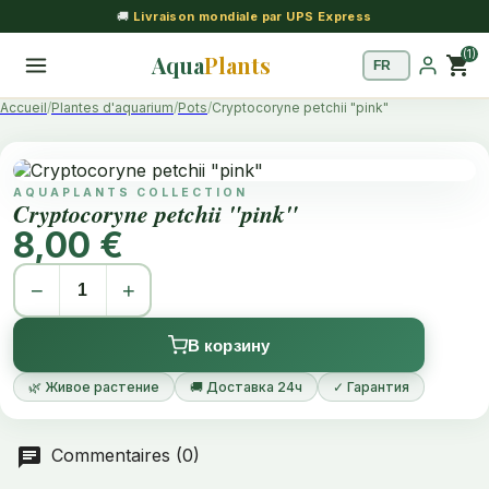
🚚
Livraison mondiale par UPS Express
(1)
Aqua
Plants
shopping_cart
Accueil
Plantes d'aquarium
Pots
Cryptocoryne petchii "pink"
AQUAPLANTS COLLECTION
Cryptocoryne petchii "pink"
8,00 €
−
+
В корзину
🌿 Живое растение
🚚 Доставка 24ч
✓ Гарантия
Commentaires (0)