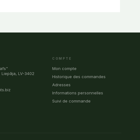
COMPTE
afs"
Mon compte
, Liepāja, LV-3402
Historique des commandes
0
Adresses
ts.biz
Informations personnelles
Suivi de commande