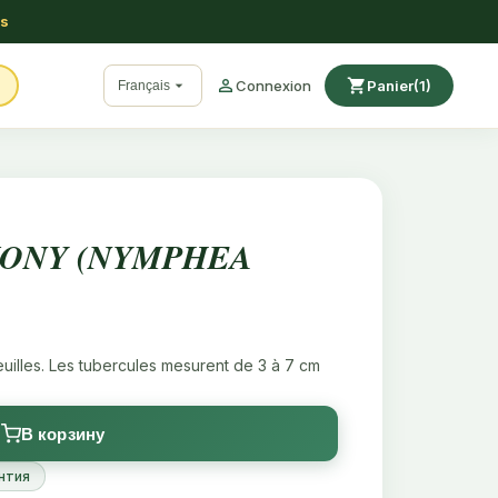
ss

shopping_cart

Connexion
Panier
(1)
Français
WONY (NYMPHEA
illes. Les tubercules mesurent de 3 à 7 cm
В корзину
нтия