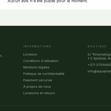
Aucun avis n'a été publié pour le moment.
INFORMATIONS
BOUTIQUE
Livraison
IU "Kinematogr
e,
1-2 Spidolas st
Conditions d'utilisation
+371 2751040
Mentions légales
info@aquaplan
Politique de confidentialité
Paiement sécurisé
À propos de nous
Livraisons et retours