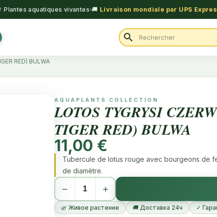
 Plantes aquatiques vivantes
🚚
Livraison mondiale par UPS Expre
search
GER RED) BULWA
AQUAPLANTS COLLECTION
LOTOS TYGRYSI CZER
TIGER RED) BULWA
11,00 €
Tubercule de lotus rouge avec bourgeons de feu
de diamètre.
−
+
🌿 Живое растение
🚚 Доставка 24ч
✓ Гара