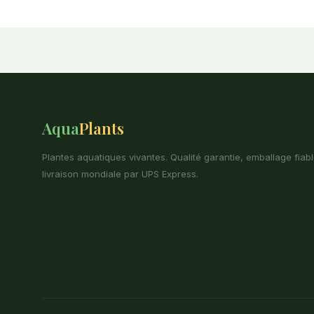
Aqua
Plants
Plantes aquatiques vivantes. Qualité garantie, emballage fiabl
livraison mondiale par UPS Express.