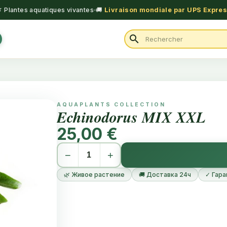
 Plantes aquatiques vivantes
🚚
Livraison mondiale par UPS Expre
search
AQUAPLANTS COLLECTION
Echinodorus MIX XXL
25,00 €
−
+
🌿 Живое растение
🚚 Доставка 24ч
✓ Гара