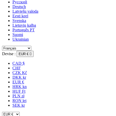
Русский
Deutsch
Latviešu valoda
Eesti keel
Svenska
Lietuvių kalba
Português PT
Suomi
Ukrainian
Devise :
EUR €

CAD $
CHF
CZK Kč
DKK kr
EUR €
HRK kn
HUF Ft
PLN zł
RON lei
SEK kr