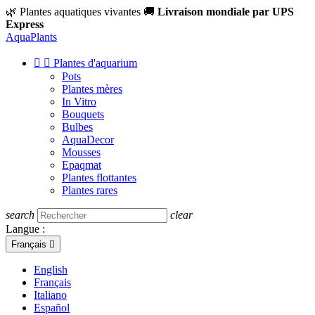
🌿 Plantes aquatiques vivantes
🚚
Livraison mondiale par UPS
Express
Aqua
Plants


Plantes d'aquarium
Pots
Plantes mères
In Vitro
Bouquets
Bulbes
AquaDecor
Mousses
Epaqmat
Plantes flottantes
Plantes rares
search
clear
Langue :
Français

English
Français
Italiano
Español