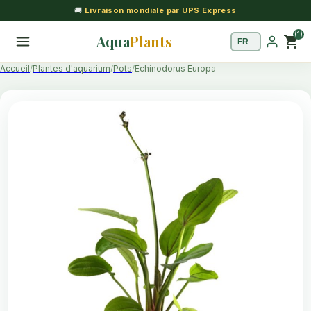
🚚
Livraison mondiale par UPS Express
(1)
Aqua
Plants
shopping_cart
Accueil
Plantes d'aquarium
Pots
Echinodorus Europa