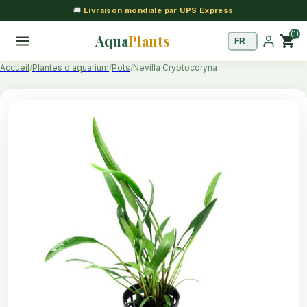
🚚
Livraison mondiale par UPS Express
(1)
Aqua
Plants
shopping_cart
Accueil
Plantes d'aquarium
Pots
Nevilla Cryptocoryna