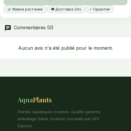
🌿 Живое растение
🚚 Доставка 24ч
✓ Гарантия
Commentaires (0)
Aucun avis n'a été publié pour le moment.
Aqua
Plants
Plantes aquatiques vivantes. Qualité garantie,
emballage fiable, livraison mondiale par UPS
Express.