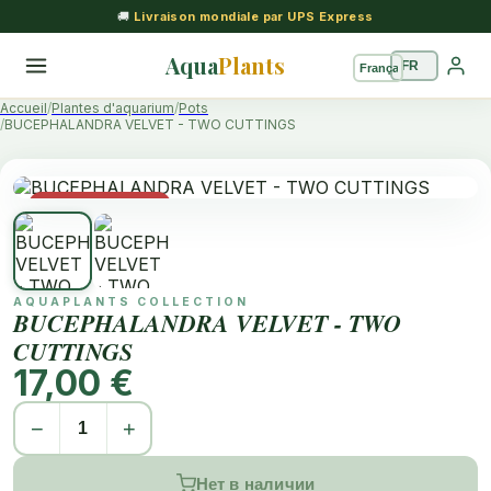
🚚
Livraison mondiale par UPS Express
Aqua
Plants
Accueil
Plantes d'aquarium
Pots
BUCEPHALANDRA VELVET - TWO CUTTINGS
Rupture de stock
AQUAPLANTS COLLECTION
BUCEPHALANDRA VELVET - TWO
CUTTINGS
17,00 €
−
+
Нет в наличии