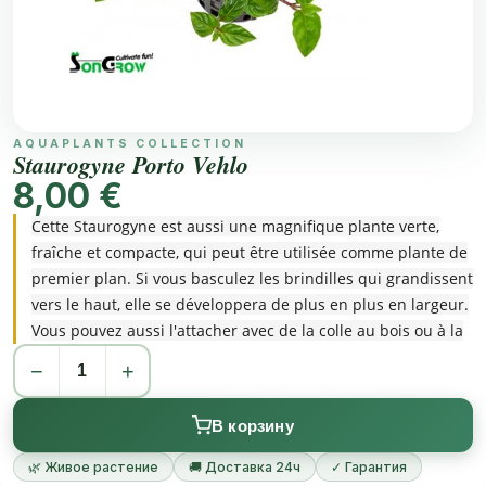
AQUAPLANTS COLLECTION
Staurogyne Porto Vehlo
8,00 €
Cette Staurogyne est aussi une magnifique plante verte,
fraîche et compacte, qui peut être utilisée comme plante de
premier plan. Si vous basculez les brindilles qui grandissent
vers le haut, elle se développera de plus en plus en largeur.
Vous pouvez aussi l'attacher avec de la colle au bois ou à la
pierre. Elle produit beaucoup de racines en même temps
−
+
que les feuilles se développent. En conséquent, elle a
besoin de plus de nutrition que la 401. Parfait pour le Nano
В корзину
et l'aquascaping.
🌿 Живое растение
🚚 Доставка 24ч
✓ Гарантия