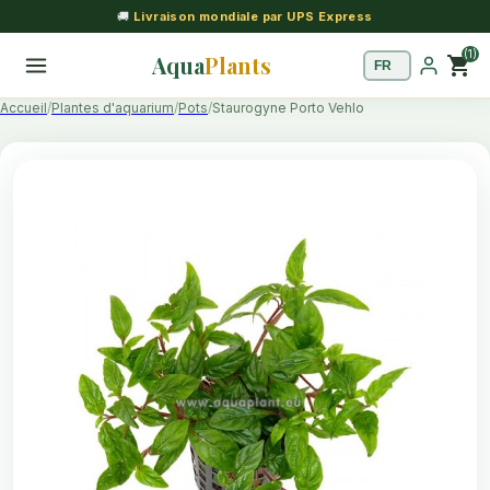
🚚
Livraison mondiale par UPS Express
(1)
Aqua
Plants
shopping_cart
Accueil
Plantes d'aquarium
Pots
Staurogyne Porto Vehlo