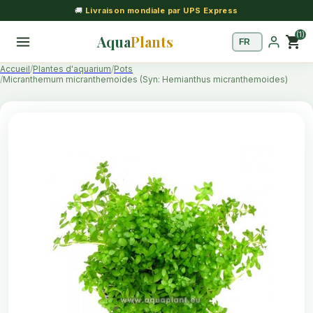
🚚
Livraison mondiale par UPS Express
(1)
Aqua
Plants
shopping_cart
Accueil
Plantes d'aquarium
Pots
Micranthemum micranthemoides (Syn: Hemianthus micranthemoides)