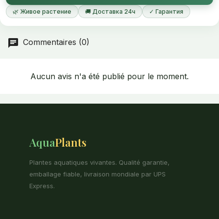
🌿 Живое растение
🚚 Доставка 24ч
✓ Гарантия
Commentaires (0)
Aucun avis n'a été publié pour le moment.
Aqua
Plants
Plantes aquatiques vivantes. Qualité garantie,
emballage fiable, livraison mondiale par UPS
Express.