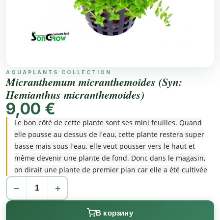
AQUAPLANTS COLLECTION
Micranthemum micranthemoides (Syn:
Hemianthus micranthemoides)
9,00 €
Le bon côté de cette plante sont ses mini feuilles. Quand
elle pousse au dessus de l'eau, cette plante restera super
basse mais sous l'eau, elle veut pousser vers le haut et
même devenir une plante de fond. Donc dans le magasin,
on dirait une plante de premier plan car elle a été cultivée
au dessus de l'eau. En tirant continuellement les pousses
−
+
vers le bas et pour les planter, vous pouvez maintenir cette
plante basse.
В корзину