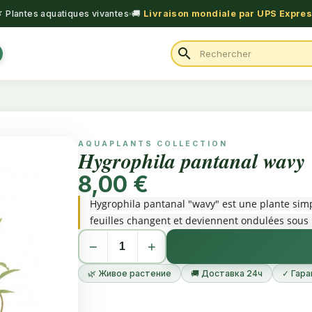
 Plantes aquatiques vivantes
🚚
Livraison mondiale par UPS Expre
search
AQUAPLANTS COLLECTION
Hygrophila pantanal wavy
8,00 €
Hygrophila pantanal "wavy" est une plante sim
feuilles changent et deviennent ondulées sous 
−
+
🌿 Живое растение
🚚 Доставка 24ч
✓ Гара