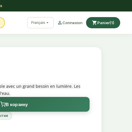
ss

shopping_cart

Connexion
Panier
(1)
Français
ple avec un grand besoin en lumière. Les
l'eau.
В корзину
нтия