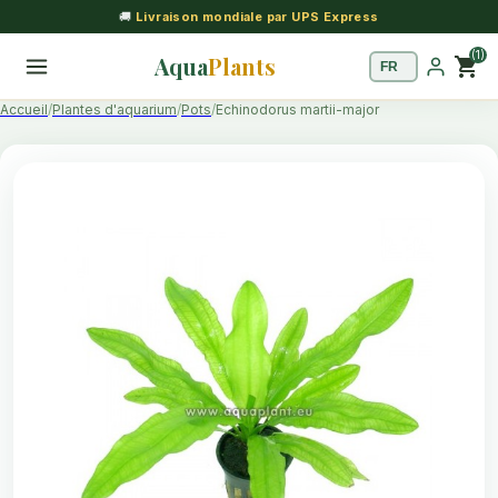
🚚
Livraison mondiale par UPS Express
(1)
Aqua
Plants
shopping_cart
Accueil
Plantes d'aquarium
Pots
Echinodorus martii-major