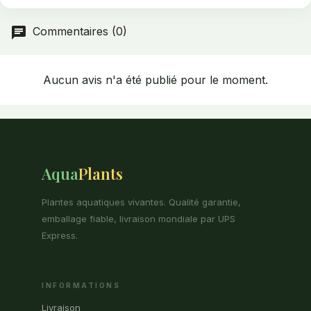
en produit beaucoup d'un coup afin que vous puissiez
planter beaucoup de plantes bébés.
Commentaires (0)
Aucun avis n'a été publié pour le moment.
Aqua
Plants
Plantes aquatiques vivantes. Qualité garantie,
emballage fiable, livraison mondiale par UPS
Express.
INFORMATIONS
Livraison