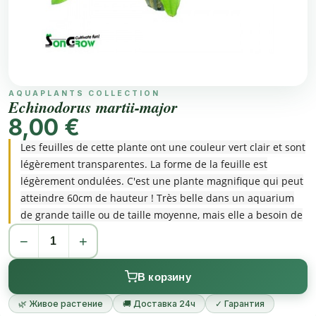
AQUAPLANTS COLLECTION
Echinodorus martii-major
8,00 €
Les feuilles de cette plante ont une couleur vert clair et sont
légèrement transparentes. La forme de la feuille est
légèrement ondulées. C'est une plante magnifique qui peut
atteindre 60cm de hauteur ! Très belle dans un aquarium
de grande taille ou de taille moyenne, mais elle a besoin de
suffisamment de nutrition et de lumière. Dans le magasin,
−
+
cette plante est souvent petite, et pousse souvent au dessus
de l'eau et par conséquent pousse très doucement. Quand
В корзину
elle produit des fleurs au dessus de l'eau ( de belles fleurs
blanches, proches l'une de l'autre, sur une longue tige), elle
🌿 Живое растение
🚚 Доставка 24ч
✓ Гарантия