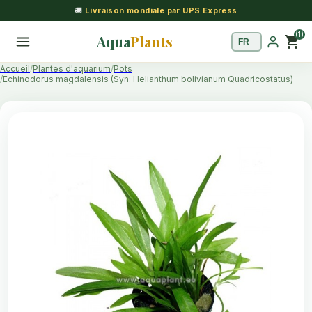
🚚
Livraison mondiale par UPS Express
(1)
Aqua
Plants
shopping_cart
Accueil
Plantes d'aquarium
Pots
Echinodorus magdalensis (Syn: Helianthum bolivianum Quadricostatus)