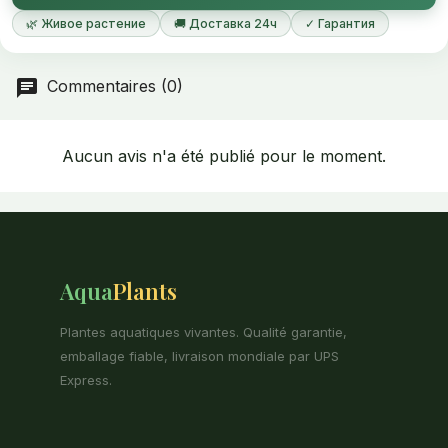
🌿 Живое растение
🚚 Доставка 24ч
✓ Гарантия
Commentaires (0)
Aucun avis n'a été publié pour le moment.
Aqua
Plants
Plantes aquatiques vivantes. Qualité garantie,
emballage fiable, livraison mondiale par UPS
Express.