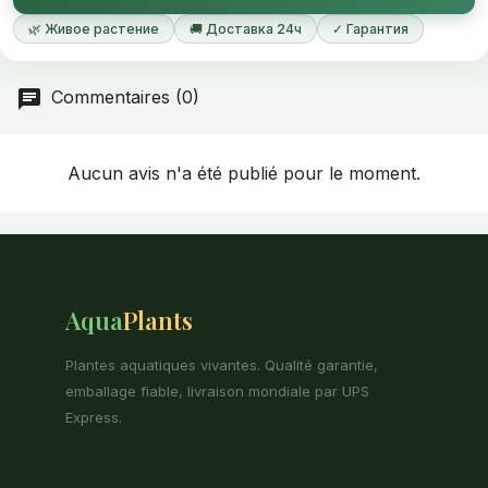
🌿 Живое растение
🚚 Доставка 24ч
✓ Гарантия
Commentaires (0)
Aucun avis n'a été publié pour le moment.
Aqua
Plants
Plantes aquatiques vivantes. Qualité garantie,
emballage fiable, livraison mondiale par UPS
Express.