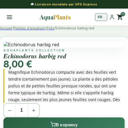
🚚
Livraison mondiale par UPS Express
(1)
Aqua
Plants
shopping_cart
Accueil
Plantes d'aquarium
Pots
Echinodorus harbig red
AQUAPLANTS COLLECTION
Echinodorus harbig red
8,00 €
Magnifique Echinodorus compacte avec des feuilles vert
tendre (certainement pas jaune). La plante a des pétioles
poilus et de petites feuilles presque rondes, qui ont une
forme typique de harbig. Même si elle s'appelle harbig
rouge, seulement les plus jeunes feuilles sont rouges. Dès
qu'elle fait de nouvelles feuilles, les feuilles plus anciennes
−
+
virent au vert.
В корзину