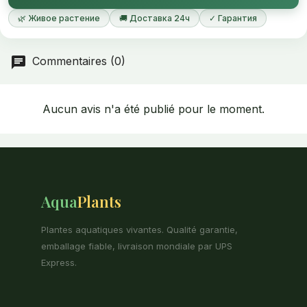
🌿 Живое растение
🚚 Доставка 24ч
✓ Гарантия
Commentaires (0)
Aucun avis n'a été publié pour le moment.
Aqua
Plants
Plantes aquatiques vivantes. Qualité garantie,
emballage fiable, livraison mondiale par UPS
Express.