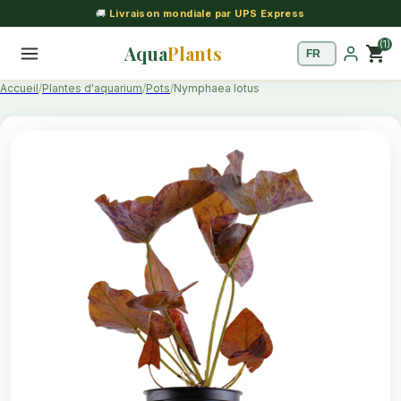
🚚
Livraison mondiale par UPS Express
(1)
Aqua
Plants
shopping_cart
Accueil
Plantes d'aquarium
Pots
Nymphaea lotus