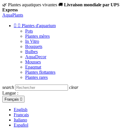
🌿 Plantes aquatiques vivantes
🚚
Livraison mondiale par UPS
Express
Aqua
Plants


Plantes d'aquarium
Pots
Plantes mères
In Vitro
Bouquets
Bulbes
AquaDecor
Mousses
Epaqmat
Plantes flottantes
Plantes rares
search
clear
Langue :
Français

English
Français
Italiano
Español