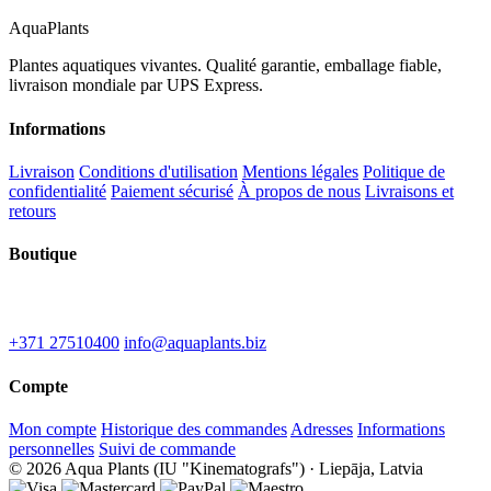
Aqua
Plants
Plantes aquatiques vivantes. Qualité garantie, emballage fiable,
livraison mondiale par UPS Express.
Informations
Livraison
Conditions d'utilisation
Mentions légales
Politique de
confidentialité
Paiement sécurisé
À propos de nous
Livraisons et
retours
Boutique
IU "Kinematografs"
1-2 Spidolas st, Liepāja, LV-3402
+371 27510400
info@aquaplants.biz
Compte
Mon compte
Historique des commandes
Adresses
Informations
personnelles
Suivi de commande
© 2026 Aqua Plants (IU "Kinematografs") · Liepāja, Latvia