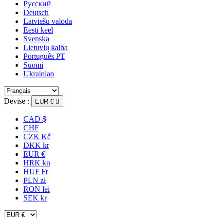
Русский
Deutsch
Latviešu valoda
Eesti keel
Svenska
Lietuvių kalba
Português PT
Suomi
Ukrainian
Devise :
EUR €

CAD $
CHF
CZK Kč
DKK kr
EUR €
HRK kn
HUF Ft
PLN zł
RON lei
SEK kr